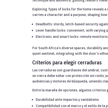
technique and audience, guiding readers toward
Exploring Types of locks for the home reveals 
carries a character and a purpose, shaping ho
Deadbolts: sturdy, latch-based security again
Lever handle locks: convenient, with varying 
Electronic and smart locks: remote monitor
For South Africa’s diverse spaces, durability a
quiet sentinel, integrating with the door’s silho
Criterios para elegir cerraduras
Las cerraduras son guardianes del umbral, custo
se cierra debe soñar con protección sin ruido; 
audiencias y motores de búsqueda, uniendo clari
Entre la maraña de opciones, algunos criterios g
Durabilidad ante impactos y vandalismo
Compatibilidad con el marco y el estilo de la 