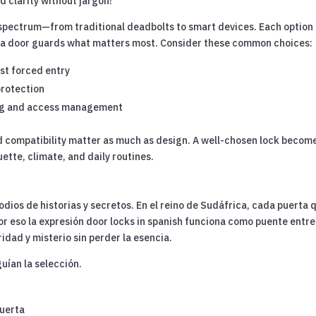
 clarity without jargon!
a spectrum—from traditional deadbolts to smart devices. Each option
w a door guards what matters most. Consider these common choices:
st forced entry
protection
ing and access management
nd compatibility matter as much as design. A well-chosen lock becom
uette, climate, and daily routines.
dios de historias y secretos. En el reino de Sudáfrica, cada puerta 
por eso la expresión door locks in spanish funciona como puente entre
dad y misterio sin perder la esencia.
uían la selección.
puerta